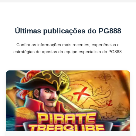
Últimas publicações do PG888
Confira as informações mais recentes, experiências e
estratégias de apostas da equipe especialista do PG888.