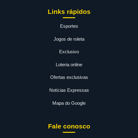
Links rápidos
Esportes
Jogos de roleta
Exclusivo
Loteria online
Ofertas exclusivas
Notícias Expressas
Mapa do Google
Fale conosco