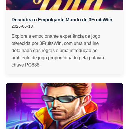
Descubra o Empolgante Mundo de 3FruitsWin
2026-06-13
Explore a emocionante experiência de jogo
oferecida por 3FruitsWin, com uma análise
detalhada das regras e uma introdução ao
ambiente de jogo proporcionado pela palavra-
chave PG888.