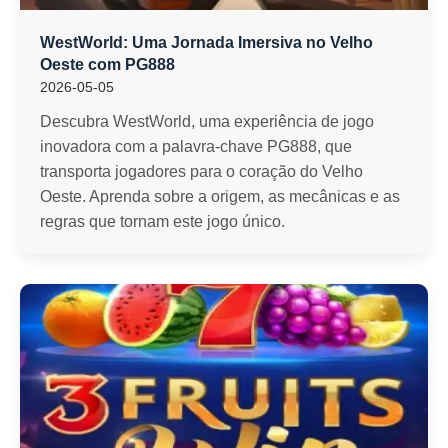
WestWorld: Uma Jornada Imersiva no Velho
Oeste com PG888
2026-05-05
Descubra WestWorld, uma experiência de jogo
inovadora com a palavra-chave PG888, que
transporta jogadores para o coração do Velho
Oeste. Aprenda sobre a origem, as mecânicas e as
regras que tornam este jogo único.