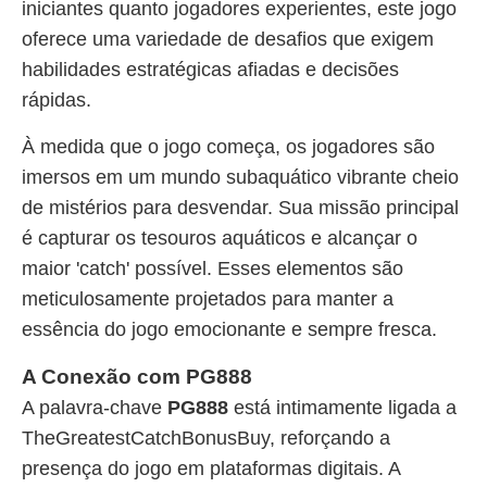
iniciantes quanto jogadores experientes, este jogo
oferece uma variedade de desafios que exigem
habilidades estratégicas afiadas e decisões
rápidas.
À medida que o jogo começa, os jogadores são
imersos em um mundo subaquático vibrante cheio
de mistérios para desvendar. Sua missão principal
é capturar os tesouros aquáticos e alcançar o
maior 'catch' possível. Esses elementos são
meticulosamente projetados para manter a
essência do jogo emocionante e sempre fresca.
A Conexão com PG888
A palavra-chave
PG888
está intimamente ligada a
TheGreatestCatchBonusBuy, reforçando a
presença do jogo em plataformas digitais. A