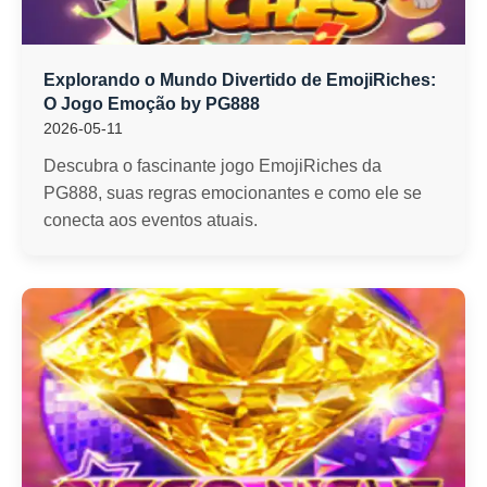
Explorando o Mundo Divertido de EmojiRiches:
O Jogo Emoção by PG888
2026-05-11
Descubra o fascinante jogo EmojiRiches da
PG888, suas regras emocionantes e como ele se
conecta aos eventos atuais.