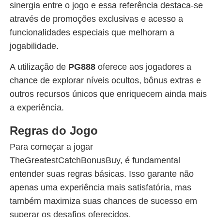
sinergia entre o jogo e essa referência destaca-se
através de promoções exclusivas e acesso a
funcionalidades especiais que melhoram a
jogabilidade.
A utilização de
PG888
oferece aos jogadores a
chance de explorar níveis ocultos, bônus extras e
outros recursos únicos que enriquecem ainda mais
a experiência.
Regras do Jogo
Para começar a jogar
TheGreatestCatchBonusBuy, é fundamental
entender suas regras básicas. Isso garante não
apenas uma experiência mais satisfatória, mas
também maximiza suas chances de sucesso em
superar os desafios oferecidos.