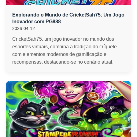
Explorando o Mundo de CricketSah75: Um Jogo
Inovador com PG888
2026-04-12
CricketSah75, um jogo inovador no mundo dos
esportes virtuais, combina a tradição do críquete
com elementos modernos de gamificação e
recompensas, destacando-se no cenário atual.