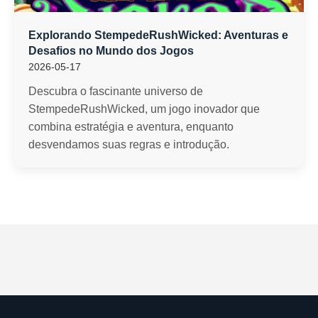
Explorando StempedeRushWicked: Aventuras e
Desafios no Mundo dos Jogos
2026-05-17
Descubra o fascinante universo de
StempedeRushWicked, um jogo inovador que
combina estratégia e aventura, enquanto
desvendamos suas regras e introdução.