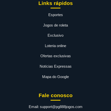
Links rápidos
Esportes
Jogos de roleta
Exclusivo
Loteria online
Ofertas exclusivas
Notícias Expressas
Mapa do Google
Fale conosco
Email:
support@pg888jogos.com