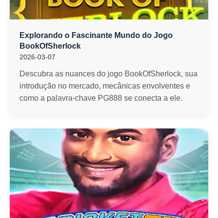
Explorando o Fascinante Mundo do Jogo
BookOfSherlock
2026-03-07
Descubra as nuances do jogo BookOfSherlock, sua
introdução no mercado, mecânicas envolventes e
como a palavra-chave PG888 se conecta a ele.