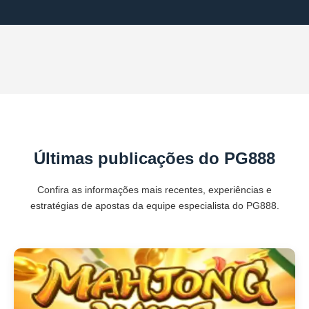
Últimas publicações do PG888
Confira as informações mais recentes, experiências e
estratégias de apostas da equipe especialista do PG888.