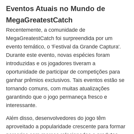
Eventos Atuais no Mundo de
MegaGreatestCatch
Recentemente, a comunidade de
MegaGreatestCatch foi surpreendida por um
evento temático, o 'Festival da Grande Captura'.
Durante este evento, novas espécies foram
introduzidas e os jogadores tiveram a
oportunidade de participar de competições para
ganhar prêmios exclusivos. Tais eventos estão se
tornando comuns, com muitas atualizações
garantindo que o jogo permaneça fresco e
interessante.
Além disso, desenvolvedores do jogo têm
aproveitado a popularidade crescente para formar