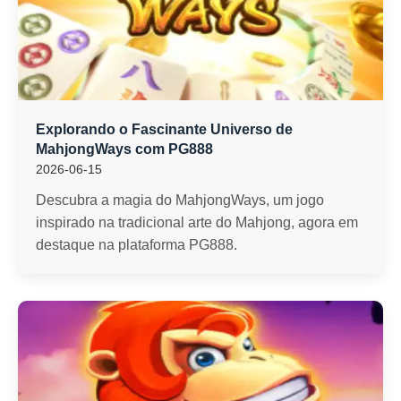
Explorando o Fascinante Universo de
MahjongWays com PG888
2026-06-15
Descubra a magia do MahjongWays, um jogo
inspirado na tradicional arte do Mahjong, agora em
destaque na plataforma PG888.