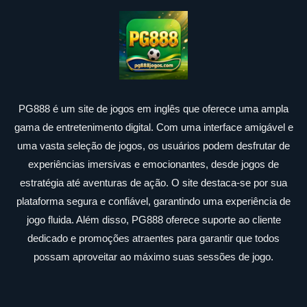
PG888 é um site de jogos em inglês que oferece uma ampla
gama de entretenimento digital. Com uma interface amigável e
uma vasta seleção de jogos, os usuários podem desfrutar de
experiências imersivas e emocionantes, desde jogos de
estratégia até aventuras de ação. O site destaca-se por sua
plataforma segura e confiável, garantindo uma experiência de
jogo fluida. Além disso, PG888 oferece suporte ao cliente
dedicado e promoções atraentes para garantir que todos
possam aproveitar ao máximo suas sessões de jogo.