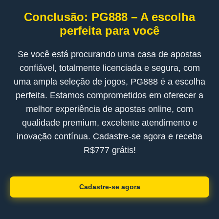
Conclusão: PG888 – A escolha
perfeita para você
Se você está procurando uma casa de apostas
confiável, totalmente licenciada e segura, com
uma ampla seleção de jogos, PG888 é a escolha
perfeita. Estamos comprometidos em oferecer a
melhor experiência de apostas online, com
qualidade premium, excelente atendimento e
inovação contínua. Cadastre-se agora e receba
R$777 grátis!
Cadastre-se agora