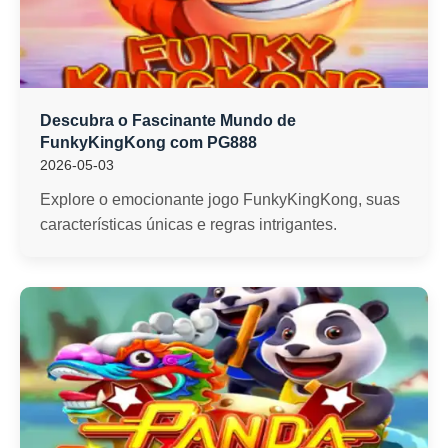
Descubra o Fascinante Mundo de
FunkyKingKong com PG888
2026-05-03
Explore o emocionante jogo FunkyKingKong, suas
características únicas e regras intrigantes.