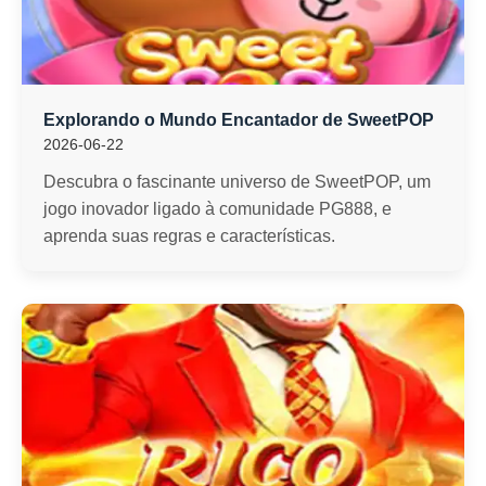
Explorando o Mundo Encantador de SweetPOP
2026-06-22
Descubra o fascinante universo de SweetPOP, um
jogo inovador ligado à comunidade PG888, e
aprenda suas regras e características.