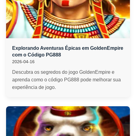
Explorando Aventuras Épicas em GoldenEmpire
com o Código PG888
2026-04-16
Descubra os segredos do jogo GoldenEmpire e
aprenda como o código PG888 pode melhorar sua
experiência de jogo.