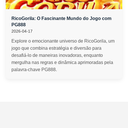
RicoGorila: O Fascinante Mundo do Jogo com
PG888
2026-04-17
Explore o emocionante universo de RicoGorila, um
jogo que combina estratégia e diversão para
desafiá-lo de maneiras inovadoras, enquanto
mergulha nas regras e dinâmica aprimoradas pela
palavra-chave PG888.