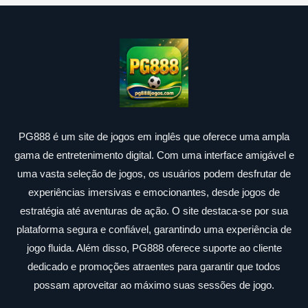
PG888 é um site de jogos em inglês que oferece uma ampla
gama de entretenimento digital. Com uma interface amigável e
uma vasta seleção de jogos, os usuários podem desfrutar de
experiências imersivas e emocionantes, desde jogos de
estratégia até aventuras de ação. O site destaca-se por sua
plataforma segura e confiável, garantindo uma experiência de
jogo fluida. Além disso, PG888 oferece suporte ao cliente
dedicado e promoções atraentes para garantir que todos
possam aproveitar ao máximo suas sessões de jogo.