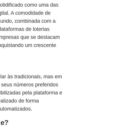
 solidificado como uma das
gital. A comodidade de
o mundo, combinada com a
lataformas de loterias
empresas que se destacam
nquistando um crescente
lar às tradicionais, mas em
 seus números preferidos
bilizadas pela plataforma e
ealizado de forma
automatizados.
ne?