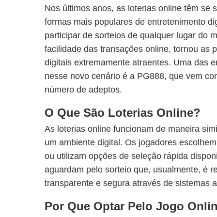
Nos últimos anos, as loterias online têm se
formas mais populares de entretenimento di
participar de sorteios de qualquer lugar d
facilidade das transações online, tornou as p
digitais extremamente atraentes. Uma das 
nesse novo cenário é a PG888, que vem co
número de adeptos.
O Que São Loterias Online?
As loterias online funcionam de maneira simi
um ambiente digital. Os jogadores escolhem
ou utilizam opções de seleção rápida disponi
aguardam pelo sorteio que, usualmente, é r
transparente e segura através de sistemas 
Por Que Optar Pelo Jogo Onli