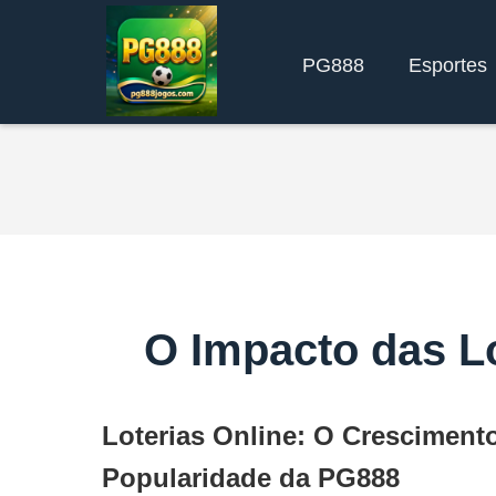
PG888
Esportes
O Impacto das L
Loterias Online: O Cresciment
Popularidade da PG888