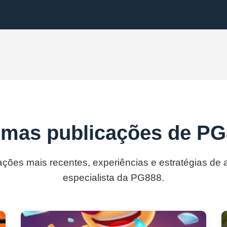
imas publicações de P
ações mais recentes, experiências e estratégias de
especialista da PG888.