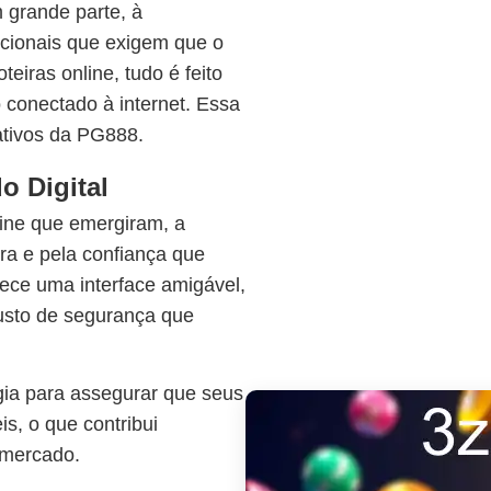
m grande parte, à
encionais que exigem que o
teiras online, tudo é feito
 conectado à internet. Essa
rativos da PG888.
 Digital
line que emergiram, a
ra e pela confiança que
rece uma interface amigável,
usto de segurança que
ia para assegurar que seus
is, o que contribui
o mercado.