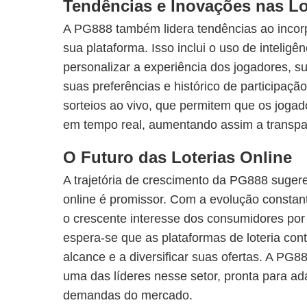
Tendências e Inovações nas Lo
A PG888 também lidera tendências ao incor
sua plataforma. Isso inclui o uso de inteligênc
personalizar a experiência dos jogadores, 
suas preferências e histórico de participaçã
sorteios ao vivo, que permitem que os jog
em tempo real, aumentando assim a transpa
O Futuro das Loterias Online
A trajetória de crescimento da PG888 sugere 
online é promissor. Com a evolução constant
o crescente interesse dos consumidores por 
espera-se que as plataformas de loteria con
alcance e a diversificar suas ofertas. A PG
uma das líderes nesse setor, pronta para ad
demandas do mercado.