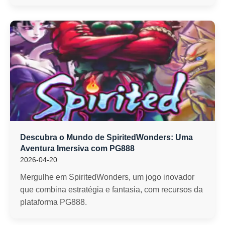
Descubra o Mundo de SpiritedWonders: Uma
Aventura Imersiva com PG888
2026-04-20
Mergulhe em SpiritedWonders, um jogo inovador
que combina estratégia e fantasia, com recursos da
plataforma PG888.