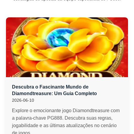
Descubra o Fascinante Mundo de
Diamondtreasure: Um Guia Completo
2026-06-10
Explore o emocionante jogo Diamondtreasure com
a palavra-chave PG888. Descubra suas regras,
jogabilidade e as últimas atualizações no cenário
de jogos.