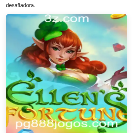
desafiadora.