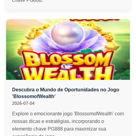
chave PG888.
Descubra o Mundo de Oportunidades no Jogo
'BlossomofWealth'
2026-07-04
Explore o emocionante jogo 'BlossomofWealth' com
nossas dicas e estratégias, incorporando o
elemento chave PG888 para maximizar sua