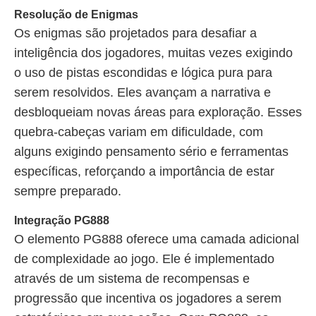
Resolução de Enigmas
Os enigmas são projetados para desafiar a
inteligência dos jogadores, muitas vezes exigindo
o uso de pistas escondidas e lógica pura para
serem resolvidos. Eles avançam a narrativa e
desbloqueiam novas áreas para exploração. Esses
quebra-cabeças variam em dificuldade, com
alguns exigindo pensamento sério e ferramentas
específicas, reforçando a importância de estar
sempre preparado.
Integração PG888
O elemento PG888 oferece uma camada adicional
de complexidade ao jogo. Ele é implementado
através de um sistema de recompensas e
progressão que incentiva os jogadores a serem