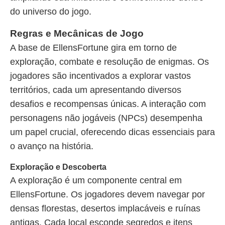
do universo do jogo.
Regras e Mecânicas de Jogo
A base de EllensFortune gira em torno de
exploração, combate e resolução de enigmas. Os
jogadores são incentivados a explorar vastos
territórios, cada um apresentando diversos
desafios e recompensas únicas. A interação com
personagens não jogáveis (NPCs) desempenha
um papel crucial, oferecendo dicas essenciais para
o avanço na história.
Exploração e Descoberta
A exploração é um componente central em
EllensFortune. Os jogadores devem navegar por
densas florestas, desertos implacáveis e ruínas
antigas. Cada local esconde segredos e itens