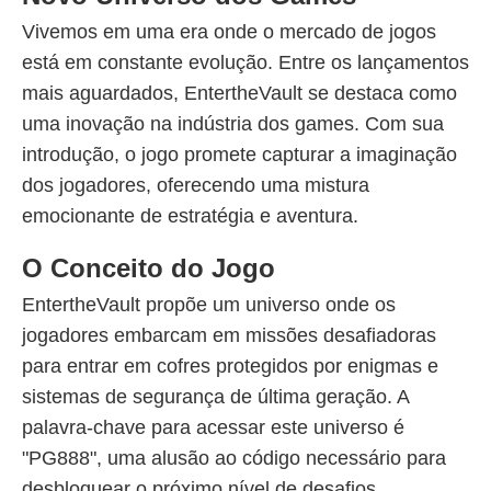
Vivemos em uma era onde o mercado de jogos
está em constante evolução. Entre os lançamentos
mais aguardados, EntertheVault se destaca como
uma inovação na indústria dos games. Com sua
introdução, o jogo promete capturar a imaginação
dos jogadores, oferecendo uma mistura
emocionante de estratégia e aventura.
O Conceito do Jogo
EntertheVault propõe um universo onde os
jogadores embarcam em missões desafiadoras
para entrar em cofres protegidos por enigmas e
sistemas de segurança de última geração. A
palavra-chave para acessar este universo é
"PG888", uma alusão ao código necessário para
desbloquear o próximo nível de desafios.