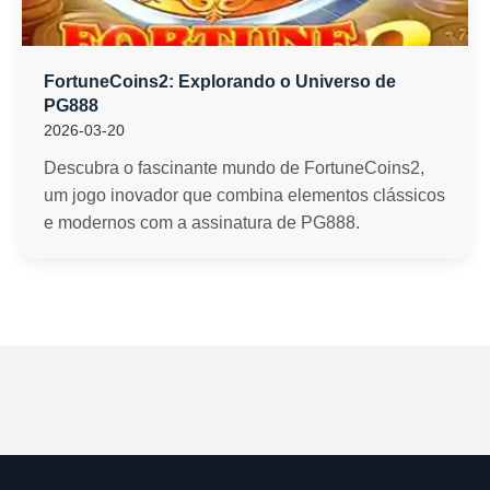
FortuneCoins2: Explorando o Universo de
PG888
2026-03-20
Descubra o fascinante mundo de FortuneCoins2,
um jogo inovador que combina elementos clássicos
e modernos com a assinatura de PG888.