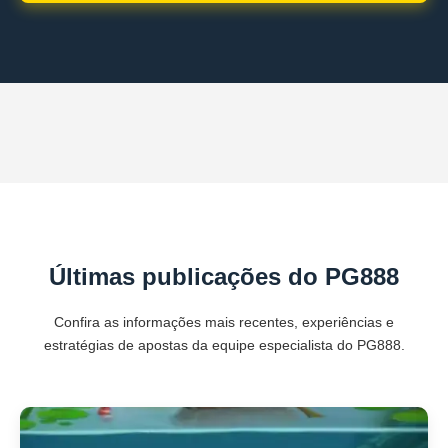
Últimas publicações do PG888
Confira as informações mais recentes, experiências e
estratégias de apostas da equipe especialista do PG888.