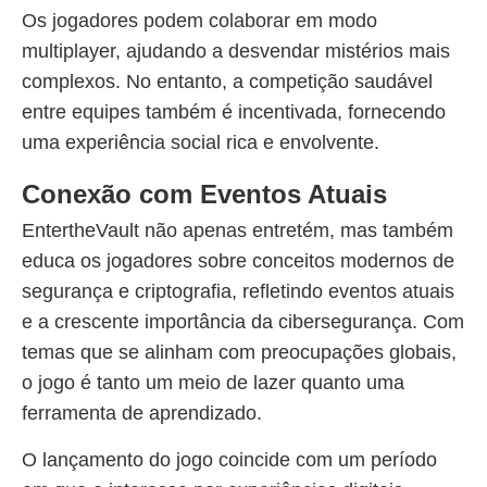
Os jogadores podem colaborar em modo
multiplayer, ajudando a desvendar mistérios mais
complexos. No entanto, a competição saudável
entre equipes também é incentivada, fornecendo
uma experiência social rica e envolvente.
Conexão com Eventos Atuais
EntertheVault não apenas entretém, mas também
educa os jogadores sobre conceitos modernos de
segurança e criptografia, refletindo eventos atuais
e a crescente importância da cibersegurança. Com
temas que se alinham com preocupações globais,
o jogo é tanto um meio de lazer quanto uma
ferramenta de aprendizado.
O lançamento do jogo coincide com um período