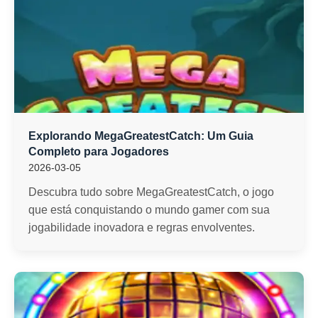
Explorando MegaGreatestCatch: Um Guia
Completo para Jogadores
2026-03-05
Descubra tudo sobre MegaGreatestCatch, o jogo
que está conquistando o mundo gamer com sua
jogabilidade inovadora e regras envolventes.