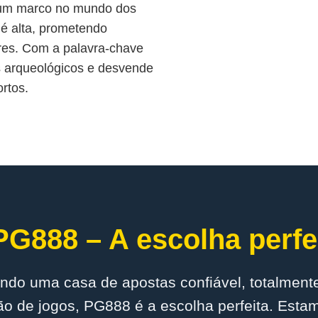
um marco no mundo dos
 é alta, prometendo
ores. Com a palavra-chave
s arqueológicos e desvende
rtos.
G888 – A escolha perfe
ndo uma casa de apostas confiável, totalmente
o de jogos, PG888 é a escolha perfeita. Est