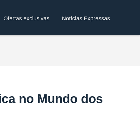
Ofertas exclusivas
Notícias Expressas
ica no Mundo dos