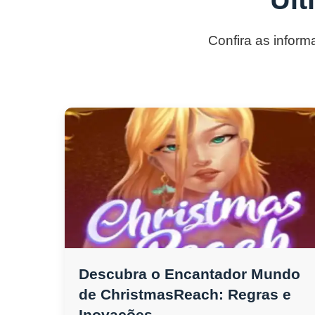
Confira as inform
Descubra o Encantador Mundo
de ChristmasReach: Regras e
Inovações