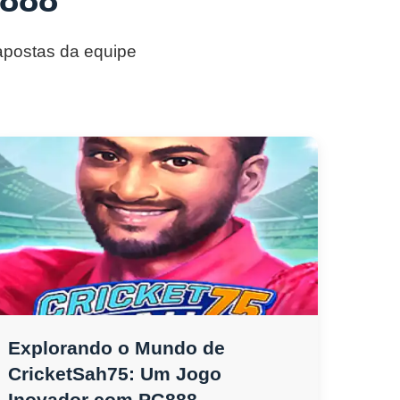
 apostas da equipe
Explorando o Mundo de
CricketSah75: Um Jogo
Inovador com PG888