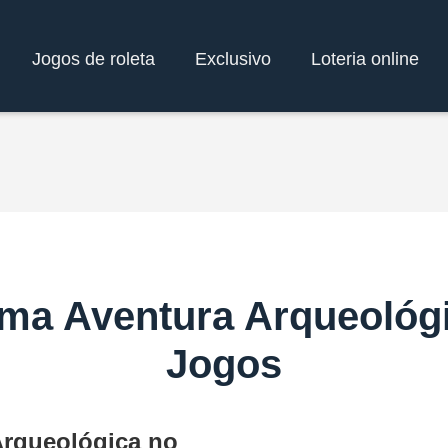
Jogos de roleta
Exclusivo
Loteria online
ma Aventura Arqueológ
Jogos
rqueológica no