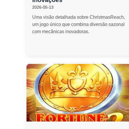
2026-05-13
Uma visão detalhada sobre ChristmasReach,
um jogo único que combina diversão sazonal
com mecânicas inovadoras.