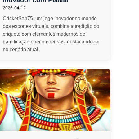
2026-04-12
CricketSah75, um jogo inovador no mundo
dos esportes virtuais, combina a tradição do
críquete com elementos modernos de
gamificação e recompensas, destacando-se
no cenário atual.