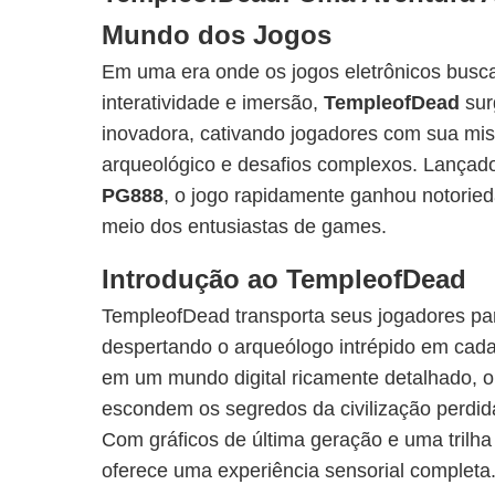
Mundo dos Jogos
Em uma era onde os jogos eletrônicos bus
interatividade e imersão,
TempleofDead
sur
inovadora, cativando jogadores com sua mist
arqueológico e desafios complexos. Lançad
PG888
, o jogo rapidamente ganhou notorie
meio dos entusiastas de games.
Introdução ao TempleofDead
TempleofDead transporta seus jogadores par
despertando o arqueólogo intrépido em cada
em um mundo digital ricamente detalhado, o
escondem os segredos da civilização perdi
Com gráficos de última geração e uma trilha
oferece uma experiência sensorial completa