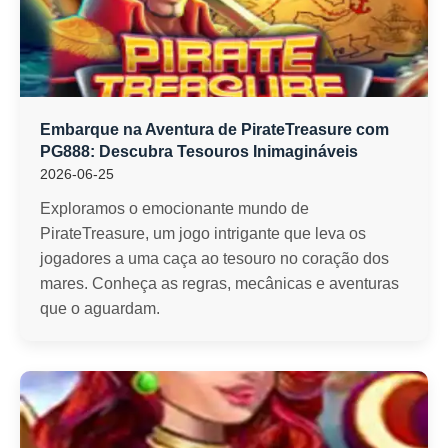
Embarque na Aventura de PirateTreasure com
PG888: Descubra Tesouros Inimagináveis
2026-06-25
Exploramos o emocionante mundo de
PirateTreasure, um jogo intrigante que leva os
jogadores a uma caça ao tesouro no coração dos
mares. Conheça as regras, mecânicas e aventuras
que o aguardam.