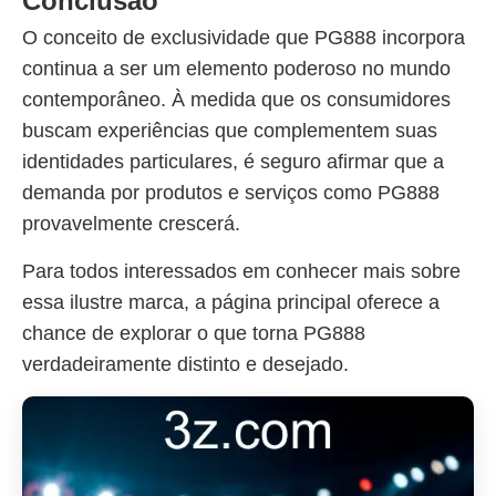
Conclusão
O conceito de exclusividade que PG888 incorpora
continua a ser um elemento poderoso no mundo
contemporâneo. À medida que os consumidores
buscam experiências que complementem suas
identidades particulares, é seguro afirmar que a
demanda por produtos e serviços como PG888
provavelmente crescerá.
Para todos interessados em conhecer mais sobre
essa ilustre marca, a página principal oferece a
chance de explorar o que torna PG888
verdadeiramente distinto e desejado.