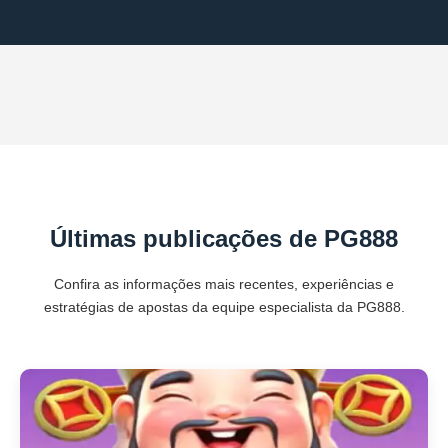
Últimas publicações de PG888
Confira as informações mais recentes, experiências e
estratégias de apostas da equipe especialista da PG888.