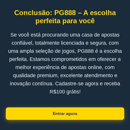
Conclusão: PG888 – A escolha
perfeita para você
Se você está procurando uma casa de apostas
confiável, totalmente licenciada e segura, com
uma ampla seleção de jogos, PG888 é a escolha
perfeita. Estamos comprometidos em oferecer a
melhor experiência de apostas online, com
qualidade premium, excelente atendimento e
inovação contínua. Cadastre-se agora e receba
R$100 grátis!
Entrar agora