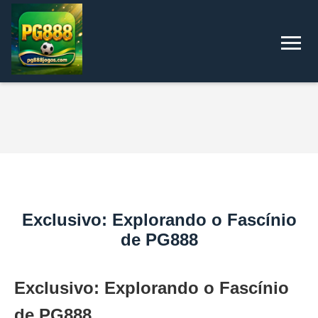
Exclusivo: Explorando o Fascínio
de PG888
Exclusivo: Explorando o Fascínio
de PG888