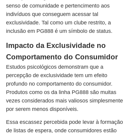
senso de comunidade e pertencimento aos
indivíduos que conseguem acessar tal
exclusividade. Tal como um clube restrito, a
inclusão em PG888 é um símbolo de status.
Impacto da Exclusividade no
Comportamento do Consumidor
Estudos psicológicos demonstram que a
percepção de exclusividade tem um efeito
profundo no comportamento do consumidor.
Produtos como os da linha PG888 são muitas
vezes considerados mais valiosos simplesmente
por serem menos disponíveis.
Essa escassez percebida pode levar à formação
de listas de espera, onde consumidores estão