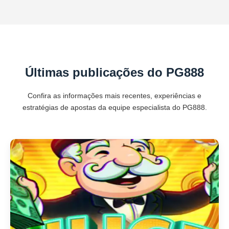
Últimas publicações do PG888
Confira as informações mais recentes, experiências e
estratégias de apostas da equipe especialista do PG888.