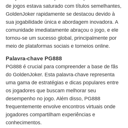
de jogos estava saturado com títulos semelhantes,
GoldenJoker rapidamente se destacou devido à
sua jogabilidade única e abordagem inovadora. A
comunidade imediatamente abraçou o jogo, e ele
tornou-se um sucesso global, principalmente por
meio de plataformas sociais e torneios online.
Palavra-chave PG888
PG888 é crucial para compreender a base de fãs
do GoldenJoker. Esta palavra-chave representa
uma gama de estratégias e dicas populares entre
os jogadores que buscam melhorar seu
desempenho no jogo. Além disso, PG888
frequentemente envolve encontros virtuais onde
jogadores compartilham experiências e
conhecimentos.