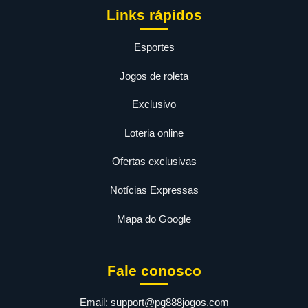
Links rápidos
Esportes
Jogos de roleta
Exclusivo
Loteria online
Ofertas exclusivas
Notícias Expressas
Mapa do Google
Fale conosco
Email:
support@pg888jogos.com