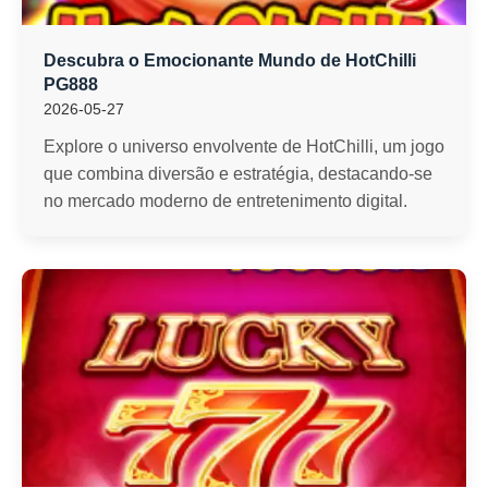
Descubra o Emocionante Mundo de HotChilli
PG888
2026-05-27
Explore o universo envolvente de HotChilli, um jogo
que combina diversão e estratégia, destacando-se
no mercado moderno de entretenimento digital.