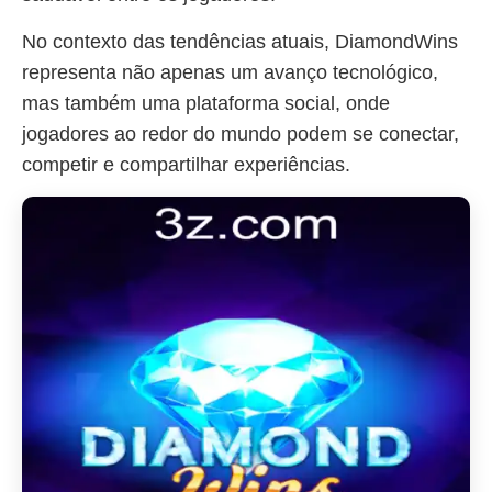
No contexto das tendências atuais, DiamondWins
representa não apenas um avanço tecnológico,
mas também uma plataforma social, onde
jogadores ao redor do mundo podem se conectar,
competir e compartilhar experiências.