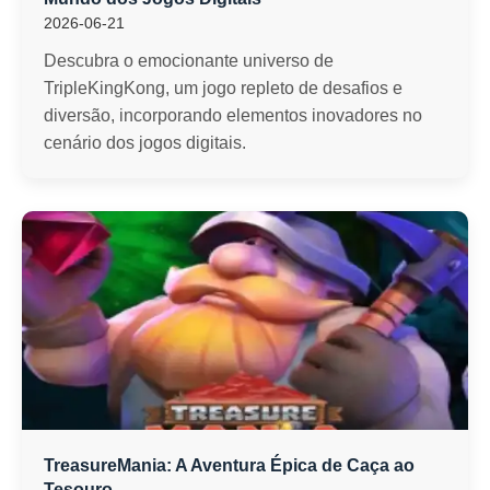
2026-06-21
Descubra o emocionante universo de
TripleKingKong, um jogo repleto de desafios e
diversão, incorporando elementos inovadores no
cenário dos jogos digitais.
TreasureMania: A Aventura Épica de Caça ao
Tesouro