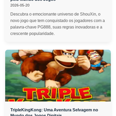
2026-05-20
Descubra o emocionante universo de ShouXin, o
novo jogo que tem conquistado os jogadores com a
palavra-chave PG888, suas regras inovadoras e a
crescente popularidade.
TripleKingKong: Uma Aventura Selvagem no
Mundo dos Jogos Digitais