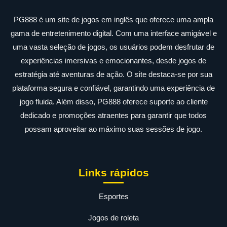
PG888 é um site de jogos em inglês que oferece uma ampla
gama de entretenimento digital. Com uma interface amigável e
uma vasta seleção de jogos, os usuários podem desfrutar de
experiências imersivas e emocionantes, desde jogos de
estratégia até aventuras de ação. O site destaca-se por sua
plataforma segura e confiável, garantindo uma experiência de
jogo fluida. Além disso, PG888 oferece suporte ao cliente
dedicado e promoções atraentes para garantir que todos
possam aproveitar ao máximo suas sessões de jogo.
Links rápidos
Esportes
Jogos de roleta