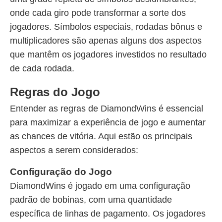
onde cada giro pode transformar a sorte dos
jogadores. Símbolos especiais, rodadas bônus e
multiplicadores são apenas alguns dos aspectos
que mantêm os jogadores investidos no resultado
de cada rodada.
Regras do Jogo
Entender as regras de DiamondWins é essencial
para maximizar a experiência de jogo e aumentar
as chances de vitória. Aqui estão os principais
aspectos a serem considerados:
Configuração do Jogo
DiamondWins é jogado em uma configuração
padrão de bobinas, com uma quantidade
específica de linhas de pagamento. Os jogadores