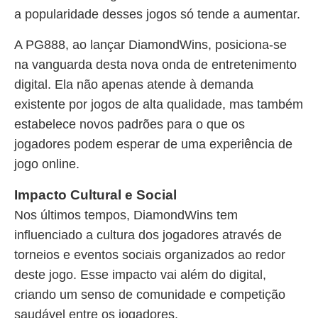
a popularidade desses jogos só tende a aumentar.
A PG888, ao lançar DiamondWins, posiciona-se
na vanguarda desta nova onda de entretenimento
digital. Ela não apenas atende à demanda
existente por jogos de alta qualidade, mas também
estabelece novos padrões para o que os
jogadores podem esperar de uma experiência de
jogo online.
Impacto Cultural e Social
Nos últimos tempos, DiamondWins tem
influenciado a cultura dos jogadores através de
torneios e eventos sociais organizados ao redor
deste jogo. Esse impacto vai além do digital,
criando um senso de comunidade e competição
saudável entre os jogadores.