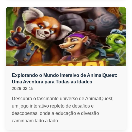
Explorando o Mundo Imersivo de AnimalQuest:
Uma Aventura para Todas as Idades
2026-02-15
Descubra o fascinante universo de AnimalQuest,
um jogo interativo repleto de desafios e
descobertas, onde a educação e diversão
caminham lado a lado.