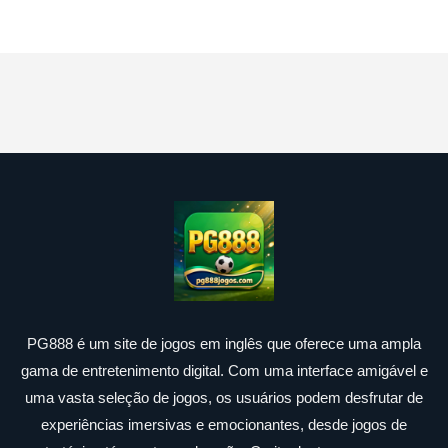
PG888 é um site de jogos em inglês que oferece uma ampla
gama de entretenimento digital. Com uma interface amigável e
uma vasta seleção de jogos, os usuários podem desfrutar de
experiências imersivas e emocionantes, desde jogos de