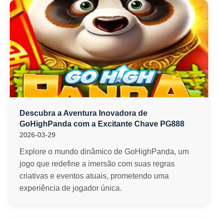
Descubra a Aventura Inovadora de
GoHighPanda com a Excitante Chave PG888
2026-03-29
Explore o mundo dinâmico de GoHighPanda, um
jogo que redefine a imersão com suas regras
criativas e eventos atuais, prometendo uma
experiência de jogador única.