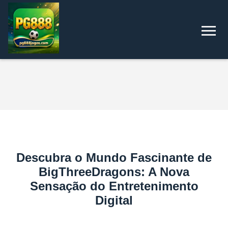
Descubra o Mundo Fascinante de
BigThreeDragons: A Nova
Sensação do Entretenimento
Digital