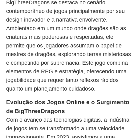
BigThreeDragons se destaca no cenário
contemporâneo de jogos principalmente por seu
design inovador e a narrativa envolvente.
Ambientado em um mundo onde dragões são as
criaturas mais poderosas e respeitadas, ele
permite que os jogadores assumam o papel de
mestres de dragões, explorando terras misteriosas
e competindo por supremacia. Este jogo combina
elementos de RPG e estratégia, oferecendo uma
jogabilidade que requer tanto reflexos rápidos
quanto um planejamento cuidadoso.
Evolução dos Jogos Online e o Surgimento
de BigThreeDragons
Com o avanço das tecnologias digitais, a indústria
de jogos tem se transformado a uma velocidade
impressionante. Em 2023, assistimos a uma