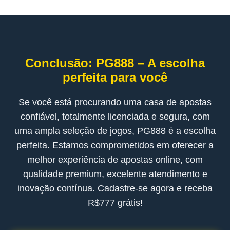
Conclusão: PG888 – A escolha
perfeita para você
Se você está procurando uma casa de apostas
confiável, totalmente licenciada e segura, com
uma ampla seleção de jogos, PG888 é a escolha
perfeita. Estamos comprometidos em oferecer a
melhor experiência de apostas online, com
qualidade premium, excelente atendimento e
inovação contínua. Cadastre-se agora e receba
R$777 grátis!