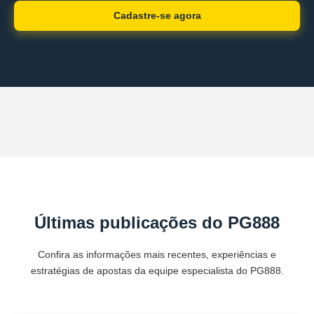
Cadastre-se agora
Últimas publicações do PG888
Confira as informações mais recentes, experiências e
estratégias de apostas da equipe especialista do PG888.