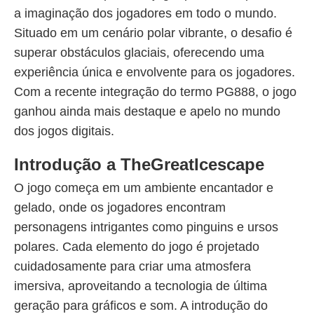
a imaginação dos jogadores em todo o mundo.
Situado em um cenário polar vibrante, o desafio é
superar obstáculos glaciais, oferecendo uma
experiência única e envolvente para os jogadores.
Com a recente integração do termo PG888, o jogo
ganhou ainda mais destaque e apelo no mundo
dos jogos digitais.
Introdução a TheGreatIcescape
O jogo começa em um ambiente encantador e
gelado, onde os jogadores encontram
personagens intrigantes como pinguins e ursos
polares. Cada elemento do jogo é projetado
cuidadosamente para criar uma atmosfera
imersiva, aproveitando a tecnologia de última
geração para gráficos e som. A introdução do