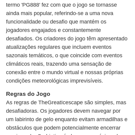
termo 'PG888' fez com que o jogo se tornasse
ainda mais popular, referindo-se a uma nova
funcionalidade ou desafio que mantém os
jogadores engajados e constantemente
desafiados. Os criadores do jogo têm apresentado
atualizações regulares que incluem eventos
sazonais temáticos, o que coincide com eventos
climáticos reais, trazendo uma sensação de
conexão entre o mundo virtual e nossas próprias
condições meteorológicas imprevisíveis.
Regras do Jogo
As regras de TheGreatIcescape são simples, mas
desafiadoras. Os jogadores devem navegar por
um labirinto de gelo enquanto evitam armadilhas e
obstáculos que podem potencialmente encerrar