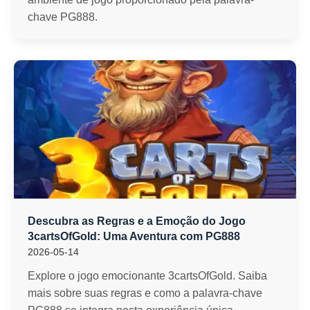
chave PG888.
Descubra as Regras e a Emoção do Jogo
3cartsOfGold: Uma Aventura com PG888
2026-05-14
Explore o jogo emocionante 3cartsOfGold. Saiba
mais sobre suas regras e como a palavra-chave