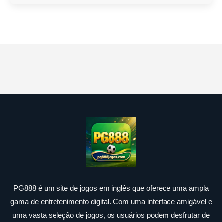
PG888 é um site de jogos em inglês que oferece uma ampla
gama de entretenimento digital. Com uma interface amigável e
uma vasta seleção de jogos, os usuários podem desfrutar de