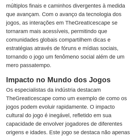
múltiplos finais e caminhos divergentes à medida
que avançam. Com o avanço da tecnologia dos
jogos, as interações em TheGreatIcescape se
tornaram mais acessíveis, permitindo que
comunidades globais compartilhem dicas e
estratégias através de fóruns e mídias sociais,
tornando o jogo um fenômeno social além de um
mero passatempo.
Impacto no Mundo dos Jogos
Os especialistas da indústria destacam
TheGreatIcescape como um exemplo de como os
jogos podem evoluir rapidamente. O impacto
cultural do jogo é inegável, refletido em sua
capacidade de envolver jogadores de diferentes
origens e idades. Este jogo se destaca não apenas