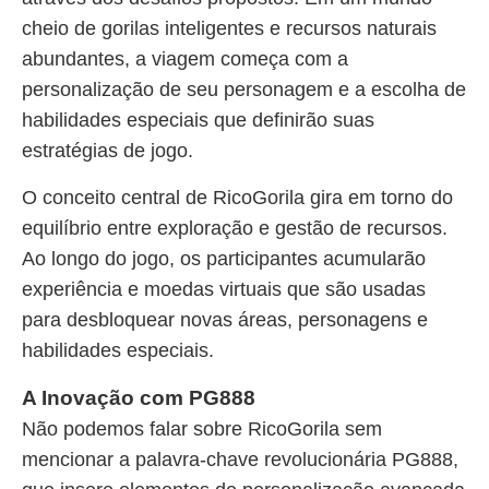
cheio de gorilas inteligentes e recursos naturais
abundantes, a viagem começa com a
personalização de seu personagem e a escolha de
habilidades especiais que definirão suas
estratégias de jogo.
O conceito central de RicoGorila gira em torno do
equilíbrio entre exploração e gestão de recursos.
Ao longo do jogo, os participantes acumularão
experiência e moedas virtuais que são usadas
para desbloquear novas áreas, personagens e
habilidades especiais.
A Inovação com PG888
Não podemos falar sobre RicoGorila sem
mencionar a palavra-chave revolucionária PG888,