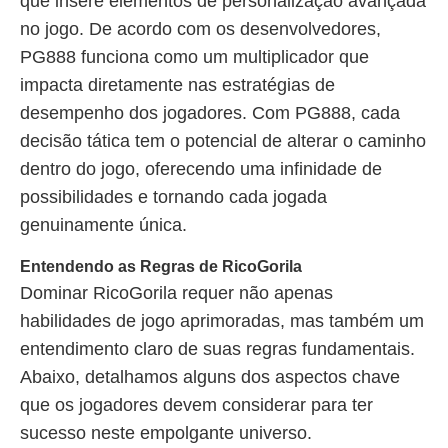
que insere elementos de personalização avançada
no jogo. De acordo com os desenvolvedores,
PG888 funciona como um multiplicador que
impacta diretamente nas estratégias de
desempenho dos jogadores. Com PG888, cada
decisão tática tem o potencial de alterar o caminho
dentro do jogo, oferecendo uma infinidade de
possibilidades e tornando cada jogada
genuinamente única.
Entendendo as Regras de RicoGorila
Dominar RicoGorila requer não apenas
habilidades de jogo aprimoradas, mas também um
entendimento claro de suas regras fundamentais.
Abaixo, detalhamos alguns dos aspectos chave
que os jogadores devem considerar para ter
sucesso neste empolgante universo.