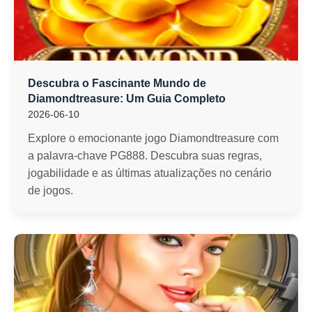
Descubra o Fascinante Mundo de
Diamondtreasure: Um Guia Completo
2026-06-10
Explore o emocionante jogo Diamondtreasure com
a palavra-chave PG888. Descubra suas regras,
jogabilidade e as últimas atualizações no cenário
de jogos.