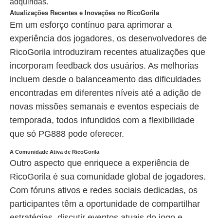
adquiridas.
Atualizações Recentes e Inovações no RicoGorila
Em um esforço contínuo para aprimorar a
experiência dos jogadores, os desenvolvedores de
RicoGorila introduziram recentes atualizações que
incorporam feedback dos usuários. As melhorias
incluem desde o balanceamento das dificuldades
encontradas em diferentes níveis até a adição de
novas missões semanais e eventos especiais de
temporada, todos infundidos com a flexibilidade
que só PG888 pode oferecer.
A Comunidade Ativa de RicoGorila
Outro aspecto que enriquece a experiência de
RicoGorila é sua comunidade global de jogadores.
Com fóruns ativos e redes sociais dedicadas, os
participantes têm a oportunidade de compartilhar
estratégias, discutir eventos atuais do jogo e