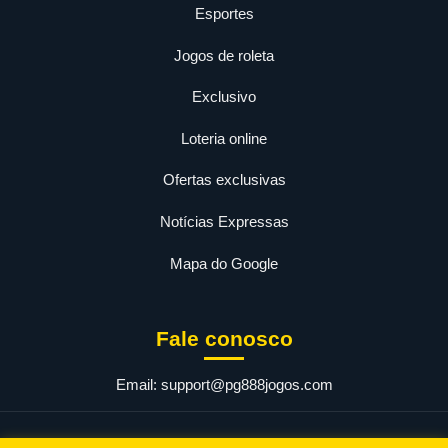
Esportes
Jogos de roleta
Exclusivo
Loteria online
Ofertas exclusivas
Notícias Expressas
Mapa do Google
Fale conosco
Email:
support@pg888jogos.com
© 2026 PG888. Todos os direitos reservados.