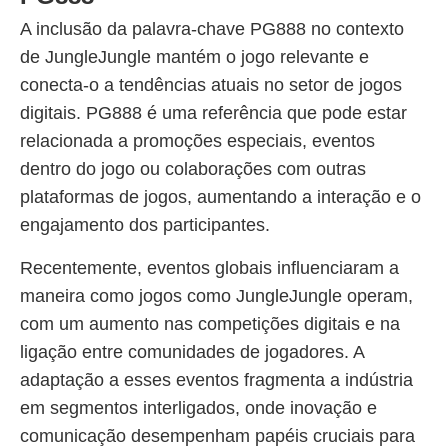
A inclusão da palavra-chave PG888 no contexto
de JungleJungle mantém o jogo relevante e
conecta-o a tendências atuais no setor de jogos
digitais. PG888 é uma referência que pode estar
relacionada a promoções especiais, eventos
dentro do jogo ou colaborações com outras
plataformas de jogos, aumentando a interação e o
engajamento dos participantes.
Recentemente, eventos globais influenciaram a
maneira como jogos como JungleJungle operam,
com um aumento nas competições digitais e na
ligação entre comunidades de jogadores. A
adaptação a esses eventos fragmenta a indústria
em segmentos interligados, onde inovação e
comunicação desempenham papéis cruciais para