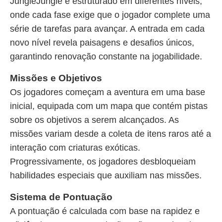
JungleJungle é estruturado em diferentes níveis,
onde cada fase exige que o jogador complete uma
série de tarefas para avançar. A entrada em cada
novo nível revela paisagens e desafios únicos,
garantindo renovação constante na jogabilidade.
Missões e Objetivos
Os jogadores começam a aventura em uma base
inicial, equipada com um mapa que contém pistas
sobre os objetivos a serem alcançados. As
missões variam desde a coleta de itens raros até a
interação com criaturas exóticas.
Progressivamente, os jogadores desbloqueiam
habilidades especiais que auxiliam nas missões.
Sistema de Pontuação
A pontuação é calculada com base na rapidez e