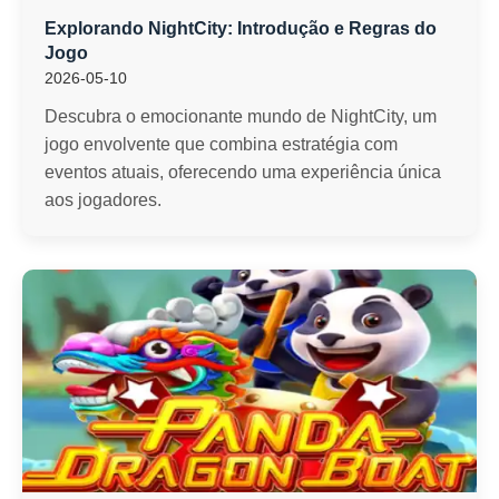
Explorando NightCity: Introdução e Regras do
Jogo
2026-05-10
Descubra o emocionante mundo de NightCity, um
jogo envolvente que combina estratégia com
eventos atuais, oferecendo uma experiência única
aos jogadores.