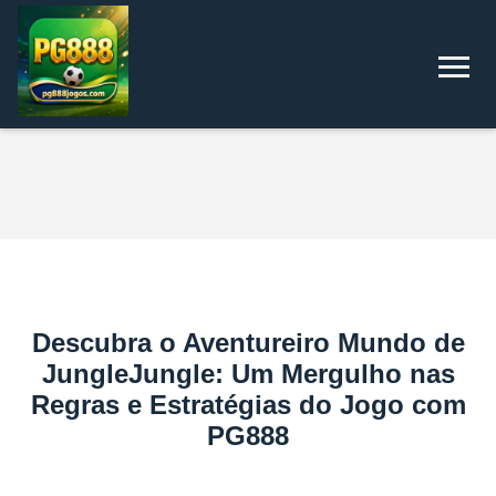
Descubra o Aventureiro Mundo de
JungleJungle: Um Mergulho nas
Regras e Estratégias do Jogo com
PG888