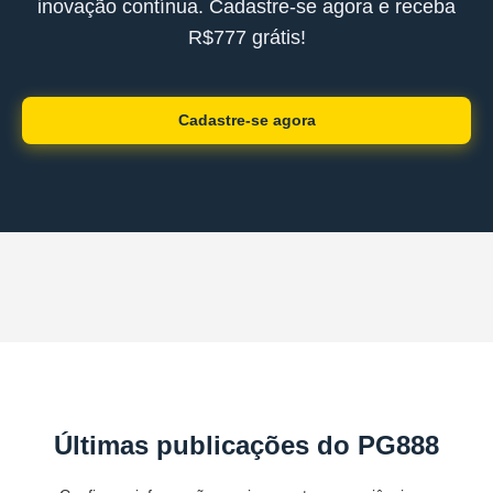
inovação contínua. Cadastre-se agora e receba
R$777 grátis!
Cadastre-se agora
Últimas publicações do PG888