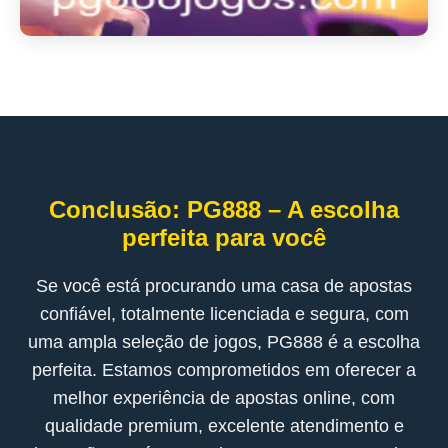
Conclusão: PG888 – A escolha
perfeita para você
Se você está procurando uma casa de apostas
confiável, totalmente licenciada e segura, com
uma ampla seleção de jogos, PG888 é a escolha
perfeita. Estamos comprometidos em oferecer a
melhor experiência de apostas online, com
qualidade premium, excelente atendimento e