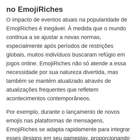
no EmojiRiches
O impacto de eventos atuais na popularidade de
EmojiRiches é inegável. À medida que o mundo
continua a se ajustar a novas normas,
especialmente após períodos de restrições
globais, muitos indivíduos buscaram refúgio em
jogos online. EmojiRiches não só atende a essa
necessidade por sua natureza divertida, mas
também se mantém atualizado através de
atualizações frequentes que refletem
acontecimentos contemporâneos.
Por exemplo, durante o lançamento de novos
emojis nas plataformas de mensagens,
EmojiRiches se adapta rapidamente para integrar
esses designs em seu gameplay, proporcionando