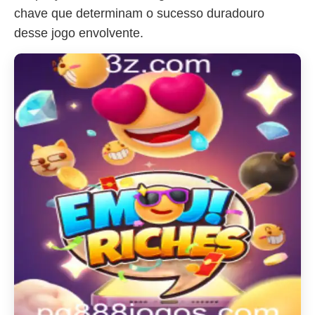
chave que determinam o sucesso duradouro
desse jogo envolvente.