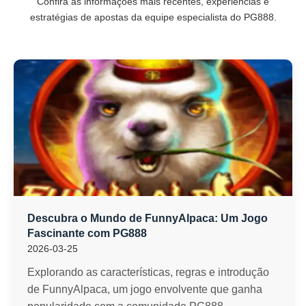
Confira as informações mais recentes, experiências e
estratégias de apostas da equipe especialista do PG888.
Descubra o Mundo de FunnyAlpaca: Um Jogo
Fascinante com PG888
2026-03-25
Explorando as características, regras e introdução
de FunnyAlpaca, um jogo envolvente que ganha