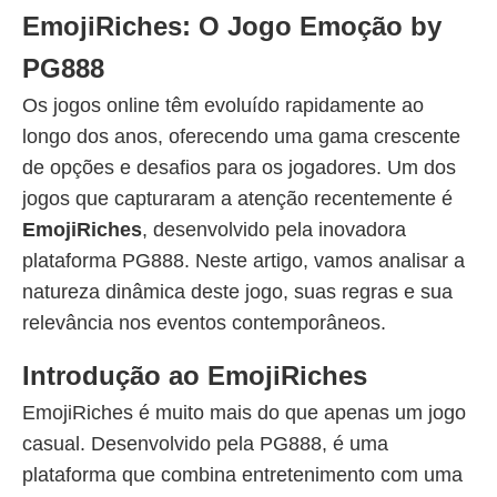
EmojiRiches: O Jogo Emoção by
PG888
Os jogos online têm evoluído rapidamente ao
longo dos anos, oferecendo uma gama crescente
de opções e desafios para os jogadores. Um dos
jogos que capturaram a atenção recentemente é
EmojiRiches
, desenvolvido pela inovadora
plataforma PG888. Neste artigo, vamos analisar a
natureza dinâmica deste jogo, suas regras e sua
relevância nos eventos contemporâneos.
Introdução ao EmojiRiches
EmojiRiches é muito mais do que apenas um jogo
casual. Desenvolvido pela PG888, é uma
plataforma que combina entretenimento com uma