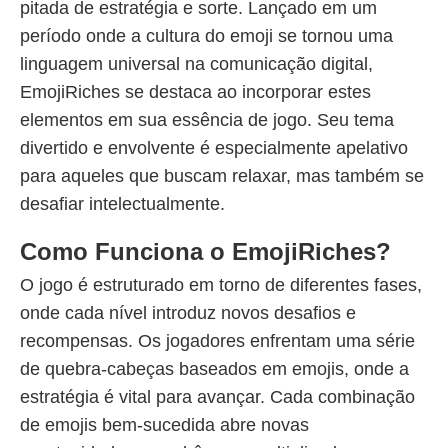
pitada de estratégia e sorte. Lançado em um
período onde a cultura do emoji se tornou uma
linguagem universal na comunicação digital,
EmojiRiches se destaca ao incorporar estes
elementos em sua essência de jogo. Seu tema
divertido e envolvente é especialmente apelativo
para aqueles que buscam relaxar, mas também se
desafiar intelectualmente.
Como Funciona o EmojiRiches?
O jogo é estruturado em torno de diferentes fases,
onde cada nível introduz novos desafios e
recompensas. Os jogadores enfrentam uma série
de quebra-cabeças baseados em emojis, onde a
estratégia é vital para avançar. Cada combinação
de emojis bem-sucedida abre novas