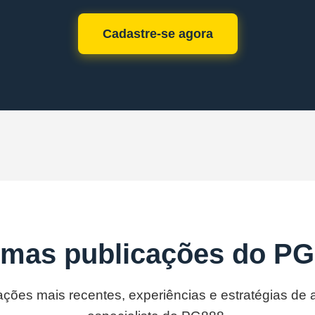
Cadastre-se agora
imas publicações do P
ações mais recentes, experiências e estratégias de