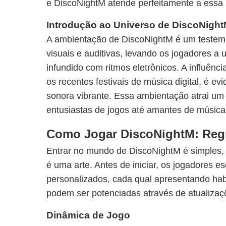
e DiscoNightM atende perfeitamente a essa
Introdução ao Universo de DiscoNigh
A ambientação de DiscoNightM é um testem
visuais e auditivas, levando os jogadores a
infundido com ritmos eletrônicos. A influênc
os recentes festivais de música digital, é evi
sonora vibrante. Essa ambientação atrai um 
entusiastas de jogos até amantes de música
Como Jogar DiscoNightM: Regr
Entrar no mundo de DiscoNightM é simples
é uma arte. Antes de iniciar, os jogadores 
personalizados, cada qual apresentando habi
podem ser potenciadas através de atualizaçõ
Dinâmica de Jogo