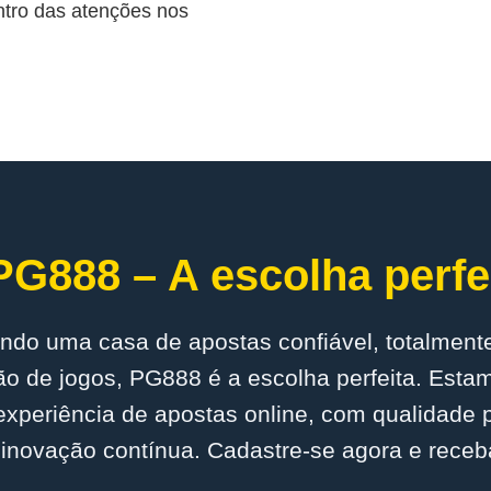
entro das atenções nos
G888 – A escolha perfe
ndo uma casa de apostas confiável, totalmente
o de jogos, PG888 é a escolha perfeita. Est
experiência de apostas online, com qualidade
inovação contínua. Cadastre-se agora e receb