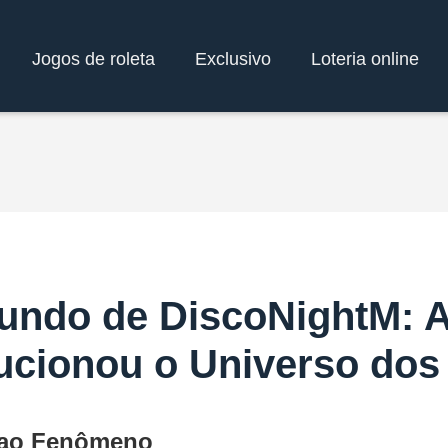
Jogos de roleta
Exclusivo
Loteria online
undo de DiscoNightM: A
ucionou o Universo dos
 ao Fenômeno